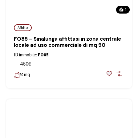
1
Affitto
FO85 – Sinalunga affittasi in zona centrale
locale ad uso commerciale di mq 90
ID immobile:
FO85
460€
mq
90