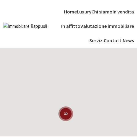
Home
Luxury
Chi siamo
In vendita
In affitto
Valutazione immobiliare
Servizi
Contatti
News
30