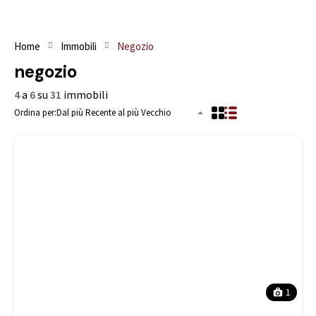
Home
Immobili
Negozio
negozio
4
a
6
su
31
immobili
Ordina per:
Dal più Recente al più Vecchio
1