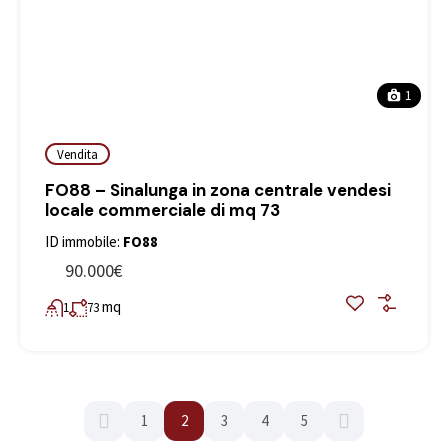
1
Vendita
FO88 – Sinalunga in zona centrale vendesi
locale commerciale di mq 73
ID immobile:
FO88
90.000€
mq
1
73
1
2
3
4
5