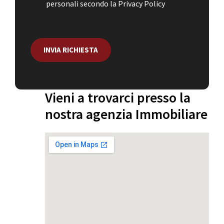
personali secondo la Privacy Policy
a
s
e
l
l
INVIA RICHIESTA
e
d
i
S
p
Vieni a trovarci presso la
u
nostra agenzia Immobiliare
n
t
a
*