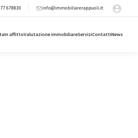
577 678830
info@immobiliarerappuoli.it
ta
In affitto
Valutazione immobiliare
Servizi
Contatti
News