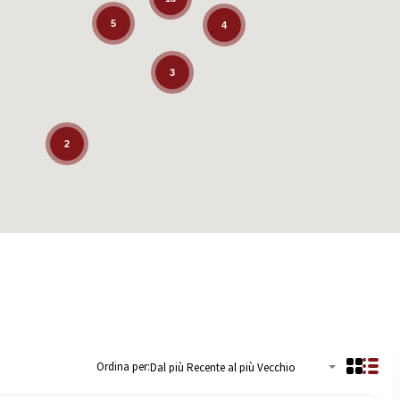
5
4
3
2
Ordina per:
Dal più Recente al più Vecchio