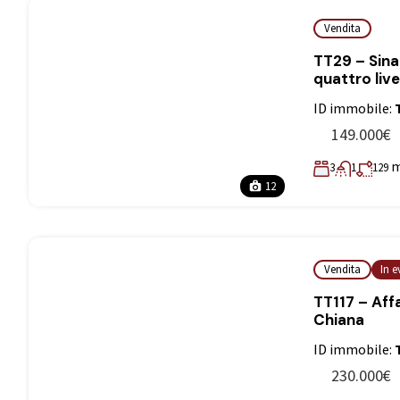
Vendita
TT29 – Sina
quattro livel
ID immobile:
149.000€
3
1
129
12
Vendita
In 
TT117 – Aff
Chiana
ID immobile:
230.000€