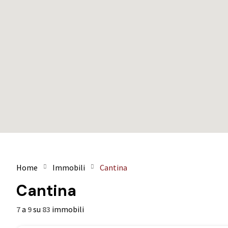
Home
Immobili
Cantina
Cantina
7
a
9
su
83
immobili