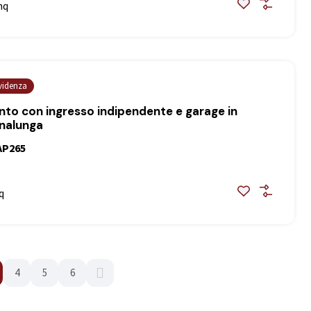
mq
evidenza
o con ingresso indipendente e garage in
inalunga
AP265
q
4
5
6