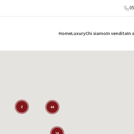
0
Home
Luxury
Chi siamo
In vendita
In 
2
44
18