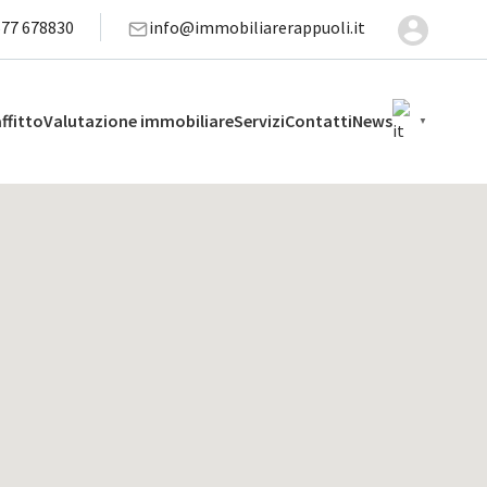
577 678830
info@immobiliarerappuoli.it
affitto
Valutazione immobiliare
Servizi
Contatti
News
▼