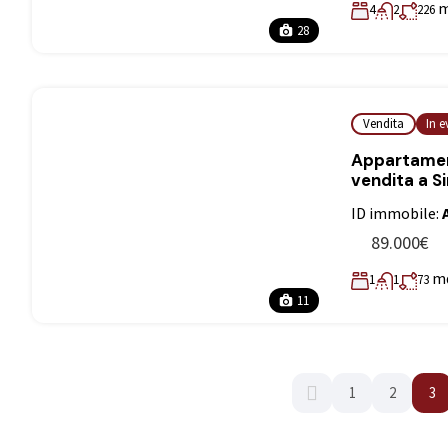
4
2
226
28
Vendita
In 
Appartament
vendita a S
ID immobile:
89.000€
m
1
1
73
11
1
2
3