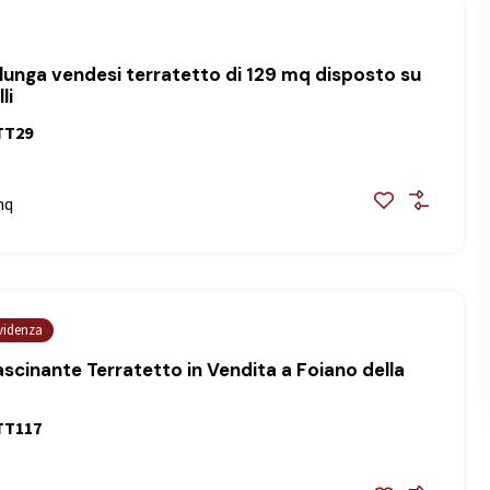
lunga vendesi terratetto di 129 mq disposto su
li
TT29
mq
evidenza
ascinante Terratetto in Vendita a Foiano della
TT117