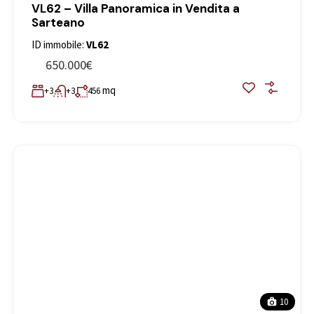
VL62 – Villa Panoramica in Vendita a
Sarteano
ID immobile:
VL62
650.000€
mq
+3
+3
456
10