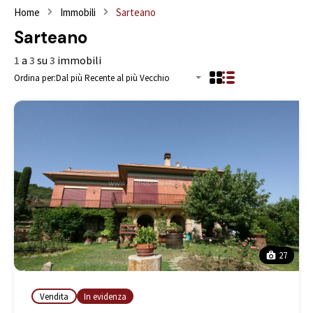
Home
Immobili
Sarteano
Sarteano
1
a
3
su
3
immobili
Ordina per:
Dal più Recente al più Vecchio
27
Vendita
In evidenza