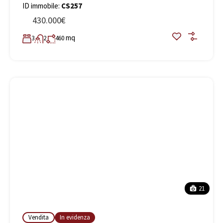
ID immobile:
CS257
430.000€
mq
3
2
460
21
Vendita
In evidenza