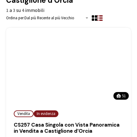
Castiglione d'Orcia
1
a
3
su
4
immobili
Ordina per:
Dal più Recente al più Vecchio
51
Vendita
In evidenza
CS257 Casa Singola con Vista Panoramica
in Vendita a Castiglione d’Orcia