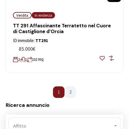
Vendita
In evidenza
TT 291 Affascinante Terratetto nel Cuore
di Castiglione d’Orcia
ID immobile:
TT291
85.000€
mq
2
1
102
1
2
Ricerca annuncio
Affitto