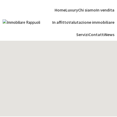
Home
Luxury
Chi siamo
In vendita
In affitto
Valutazione immobiliare
Servizi
Contatti
News