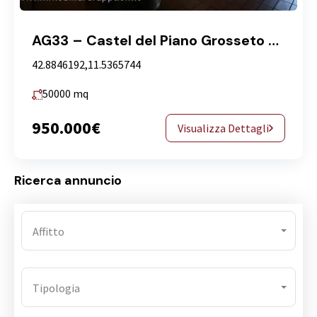
AG33 – Castel del Piano Grosseto vendesi azienda agricola di circa ha 5
42.8846192,11.5365744
50000
mq
950.000€
Visualizza Dettagli
Ricerca annuncio
Affitto
Tipologia