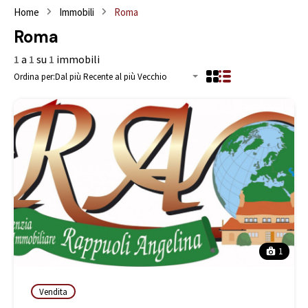
Home
Immobili
Roma
Roma
1
a
1
su
1
immobili
Ordina per:
Dal più Recente al più Vecchio
1
Vendita